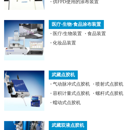
·
供FPD使用的涂布装置
医疗·生物·食品涂布装置
·
医疗/生物装置
·
食品装置
·
化妆品装置
武藏点胶机
·
气动脉冲式点胶机
·
喷射式点胶机
·
容积计量式点胶机
·
螺杆式点胶机
·
蠕动式点胶机
武藏双液点胶机