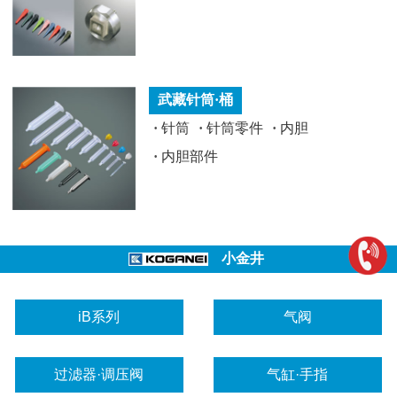
武藏针筒·桶
·
针筒
·
针筒零件
·
内胆
·
内胆部件
小金井
iB系列
气阀
过滤器·调压阀
气缸·手指