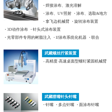
·
焊接涂布、激光溶解
·
涂布、UV照射
·
涂布、选取&地方
·
拿飞边机械臂
·
旋转涂布装置
·
3D动作涂布
·
针头式涂布装置
·
光零部件专用的树脂注入
·
IJ涂布系统化机器
·
联合
武藏螺丝拧紧装置
-
高精度·高速桌面型螺钉紧固机械臂
武藏喷嘴针头针嘴
·
针嘴
·
多点针嘴
·
面涂布针嘴