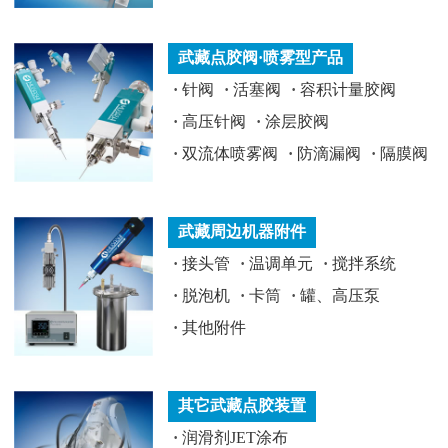
武藏点胶阀·喷雾型产品
·
针阀
·
活塞阀
·
容积计量胶阀
·
高压针阀
·
涂层胶阀
·
双流体喷雾阀
·
防滴漏阀
·
隔膜阀
武藏周边机器附件
·
接头管
·
温调单元
·
搅拌系统
·
脱泡机
·
卡筒
·
罐、高压泵
·
其他附件
其它武藏点胶装置
·
润滑剂JET涂布