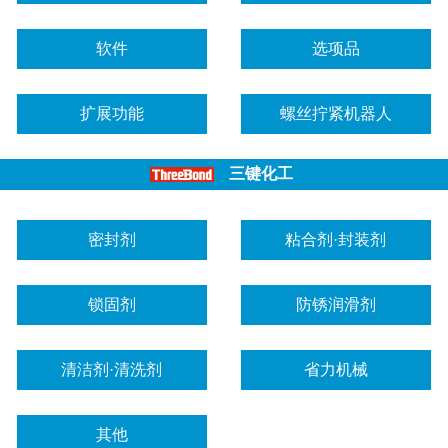
软件
选项品
扩展功能
螺丝拧紧机器人
三键化工
密封剂
粘合剂·封装剂
锁固剂
防锈润滑剂
清洁剂·清洗剂
省力机械
其他