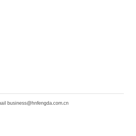
iness@hnfengda.com.cn