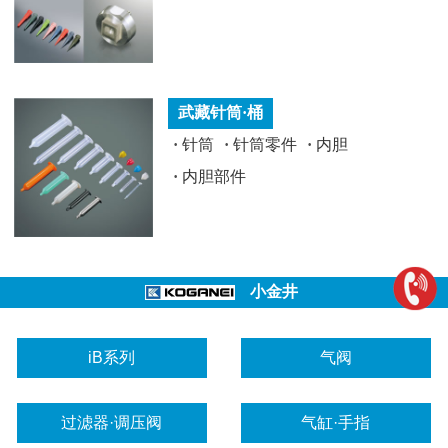
武藏针筒·桶
·
针筒
·
针筒零件
·
内胆
·
内胆部件
小金井
iB系列
气阀
过滤器·调压阀
气缸·手指