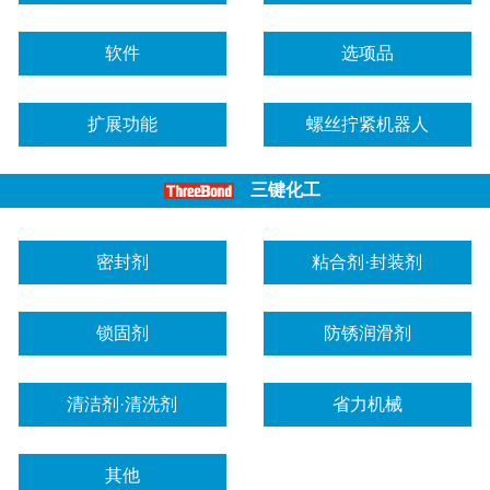
软件
选项品
扩展功能
螺丝拧紧机器人
三键化工
密封剂
粘合剂·封装剂
锁固剂
防锈润滑剂
清洁剂·清洗剂
省力机械
其他