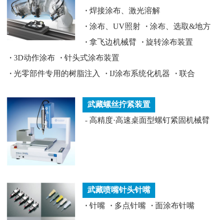
·
焊接涂布、激光溶解
·
涂布、UV照射
·
涂布、选取&地方
·
拿飞边机械臂
·
旋转涂布装置
·
3D动作涂布
·
针头式涂布装置
·
光零部件专用的树脂注入
·
IJ涂布系统化机器
·
联合
武藏螺丝拧紧装置
-
高精度·高速桌面型螺钉紧固机械臂
武藏喷嘴针头针嘴
·
针嘴
·
多点针嘴
·
面涂布针嘴