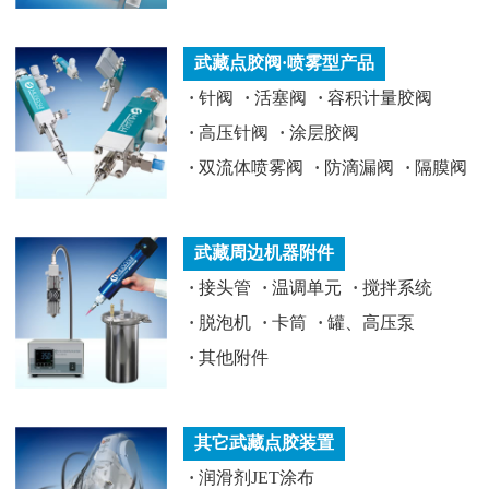
武藏点胶阀·喷雾型产品
·
针阀
·
活塞阀
·
容积计量胶阀
·
高压针阀
·
涂层胶阀
·
双流体喷雾阀
·
防滴漏阀
·
隔膜阀
武藏周边机器附件
·
接头管
·
温调单元
·
搅拌系统
·
脱泡机
·
卡筒
·
罐、高压泵
·
其他附件
其它武藏点胶装置
·
润滑剂JET涂布