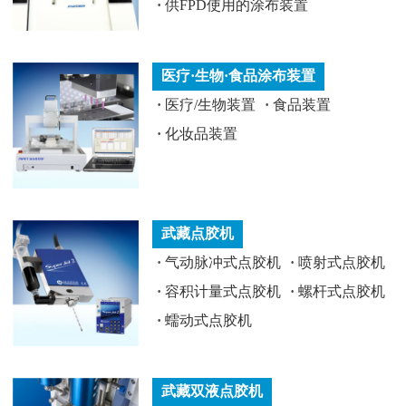
·
供FPD使用的涂布装置
医疗·生物·食品涂布装置
·
医疗/生物装置
·
食品装置
·
化妆品装置
武藏点胶机
·
气动脉冲式点胶机
·
喷射式点胶机
·
容积计量式点胶机
·
螺杆式点胶机
·
蠕动式点胶机
武藏双液点胶机