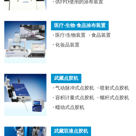
·
供FPD使用的涂布装置
医疗·生物·食品涂布装置
·
医疗/生物装置
·
食品装置
·
化妆品装置
武藏点胶机
·
气动脉冲式点胶机
·
喷射式点胶机
·
容积计量式点胶机
·
螺杆式点胶机
·
蠕动式点胶机
武藏双液点胶机