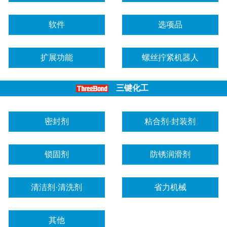
软件
选项品
扩展功能
螺丝拧紧机器人
三键化工
密封剂
粘合剂·封装剂
锁固剂
防锈润滑剂
清洁剂·清洗剂
省力机械
其他