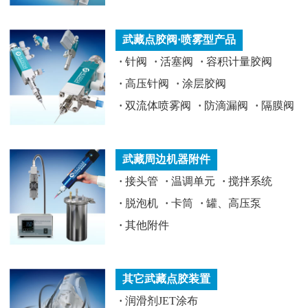
武藏点胶阀·喷雾型产品
·
针阀
·
活塞阀
·
容积计量胶阀
·
高压针阀
·
涂层胶阀
·
双流体喷雾阀
·
防滴漏阀
·
隔膜阀
武藏周边机器附件
·
接头管
·
温调单元
·
搅拌系统
·
脱泡机
·
卡筒
·
罐、高压泵
·
其他附件
其它武藏点胶装置
·
润滑剂JET涂布