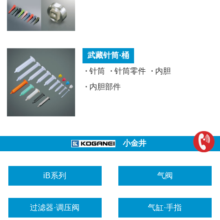
武藏针筒·桶
·
针筒
·
针筒零件
·
内胆
·
内胆部件
小金井
iB系列
气阀
过滤器·调压阀
气缸·手指