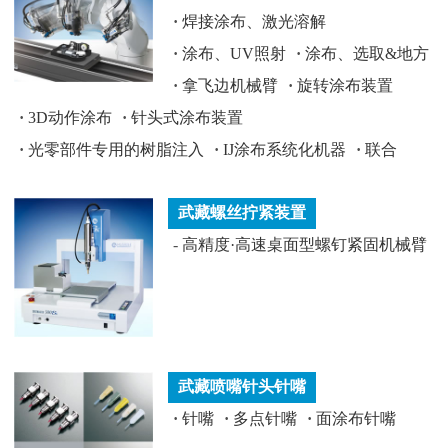
·
焊接涂布、激光溶解
·
涂布、UV照射
·
涂布、选取&地方
·
拿飞边机械臂
·
旋转涂布装置
·
3D动作涂布
·
针头式涂布装置
·
光零部件专用的树脂注入
·
IJ涂布系统化机器
·
联合
武藏螺丝拧紧装置
-
高精度·高速桌面型螺钉紧固机械臂
武藏喷嘴针头针嘴
·
针嘴
·
多点针嘴
·
面涂布针嘴