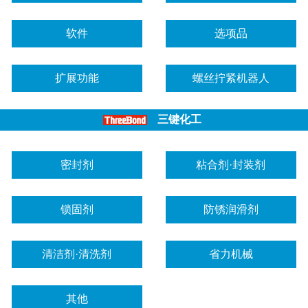
软件
选项品
扩展功能
螺丝拧紧机器人
三键化工
密封剂
粘合剂·封装剂
锁固剂
防锈润滑剂
清洁剂·清洗剂
省力机械
其他