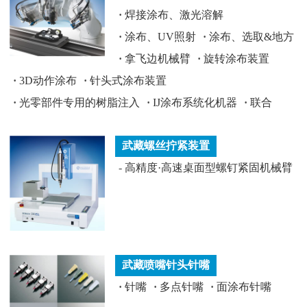
·
焊接涂布、激光溶解
·
涂布、UV照射
·
涂布、选取&地方
·
拿飞边机械臂
·
旋转涂布装置
·
3D动作涂布
·
针头式涂布装置
·
光零部件专用的树脂注入
·
IJ涂布系统化机器
·
联合
武藏螺丝拧紧装置
-
高精度·高速桌面型螺钉紧固机械臂
武藏喷嘴针头针嘴
·
针嘴
·
多点针嘴
·
面涂布针嘴