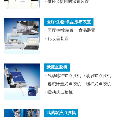
·
供FPD使用的涂布装置
医疗·生物·食品涂布装置
·
医疗/生物装置
·
食品装置
·
化妆品装置
武藏点胶机
·
气动脉冲式点胶机
·
喷射式点胶机
·
容积计量式点胶机
·
螺杆式点胶机
·
蠕动式点胶机
武藏双液点胶机