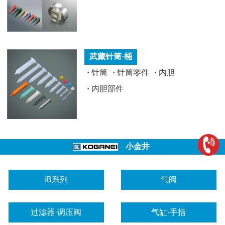
武藏针筒·桶
·
针筒
·
针筒零件
·
内胆
·
内胆部件
小金井
iB系列
气阀
过滤器·调压阀
气缸·手指