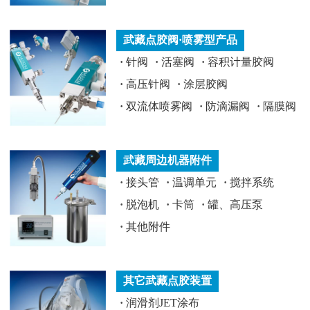
武藏点胶阀·喷雾型产品
·
针阀
·
活塞阀
·
容积计量胶阀
·
高压针阀
·
涂层胶阀
·
双流体喷雾阀
·
防滴漏阀
·
隔膜阀
武藏周边机器附件
·
接头管
·
温调单元
·
搅拌系统
·
脱泡机
·
卡筒
·
罐、高压泵
·
其他附件
其它武藏点胶装置
·
润滑剂JET涂布