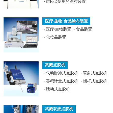
·
供FPD使用的涂布装置
医疗·生物·食品涂布装置
·
医疗/生物装置
·
食品装置
·
化妆品装置
武藏点胶机
·
气动脉冲式点胶机
·
喷射式点胶机
·
容积计量式点胶机
·
螺杆式点胶机
·
蠕动式点胶机
武藏双液点胶机