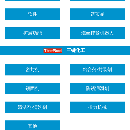
软件
选项品
扩展功能
螺丝拧紧机器人
三键化工
密封剂
粘合剂·封装剂
锁固剂
防锈润滑剂
清洁剂·清洗剂
省力机械
其他