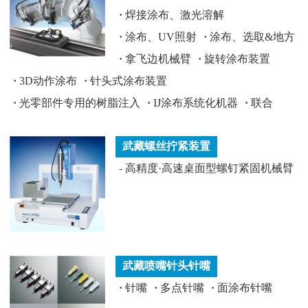
·
焊接涂布、激光溶解
·
涂布、UV照射
·
涂布、选取&地方
·
拿飞边机械臂
·
旋转涂布装置
·
3D动作涂布
·
针头式涂布装置
·
光零部件专用的树脂注入
·
IJ涂布系统化机器
·
联合
武藏螺丝拧紧装置
-
高精度·高速桌面型螺钉紧固机械臂
武藏喷嘴针头针嘴
·
针嘴
·
多点针嘴
·
面涂布针嘴