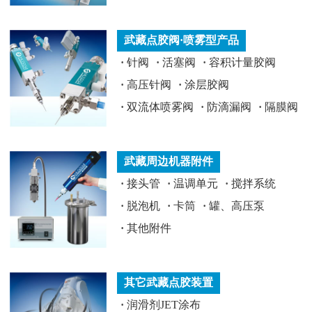
武藏点胶阀·喷雾型产品
·
针阀
·
活塞阀
·
容积计量胶阀
·
高压针阀
·
涂层胶阀
·
双流体喷雾阀
·
防滴漏阀
·
隔膜阀
武藏周边机器附件
·
接头管
·
温调单元
·
搅拌系统
·
脱泡机
·
卡筒
·
罐、高压泵
·
其他附件
其它武藏点胶装置
·
润滑剂JET涂布