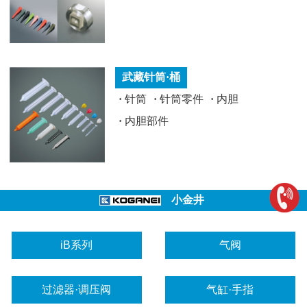
武藏针筒·桶
·
针筒
·
针筒零件
·
内胆
·
内胆部件
小金井
iB系列
气阀
过滤器·调压阀
气缸·手指