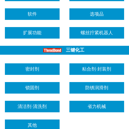
软件
选项品
扩展功能
螺丝拧紧机器人
三键化工
密封剂
粘合剂·封装剂
锁固剂
防锈润滑剂
清洁剂·清洗剂
省力机械
其他