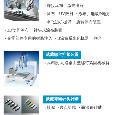
·
焊接涂布、激光溶解
·
涂布、UV照射
·
涂布、选取&地方
·
拿飞边机械臂
·
旋转涂布装置
·
3D动作涂布
·
针头式涂布装置
·
光零部件专用的树脂注入
·
IJ涂布系统化机器
·
联合
武藏螺丝拧紧装置
-
高精度·高速桌面型螺钉紧固机械臂
武藏喷嘴针头针嘴
·
针嘴
·
多点针嘴
·
面涂布针嘴