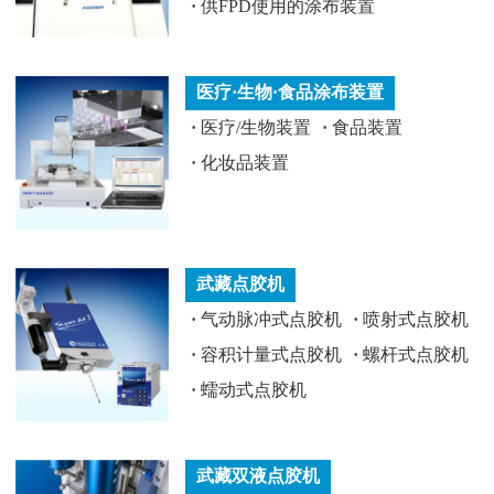
·
供FPD使用的涂布装置
医疗·生物·食品涂布装置
·
医疗/生物装置
·
食品装置
·
化妆品装置
武藏点胶机
·
气动脉冲式点胶机
·
喷射式点胶机
·
容积计量式点胶机
·
螺杆式点胶机
·
蠕动式点胶机
武藏双液点胶机