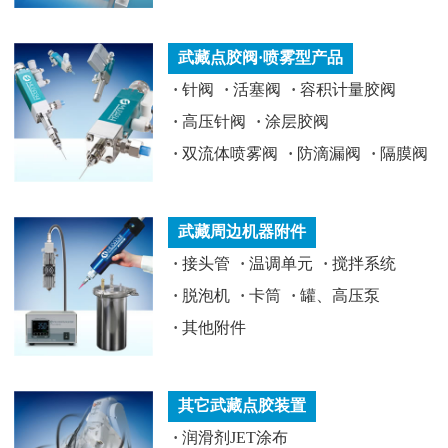
武藏点胶阀·喷雾型产品
·
针阀
·
活塞阀
·
容积计量胶阀
·
高压针阀
·
涂层胶阀
·
双流体喷雾阀
·
防滴漏阀
·
隔膜阀
武藏周边机器附件
·
接头管
·
温调单元
·
搅拌系统
·
脱泡机
·
卡筒
·
罐、高压泵
·
其他附件
其它武藏点胶装置
·
润滑剂JET涂布