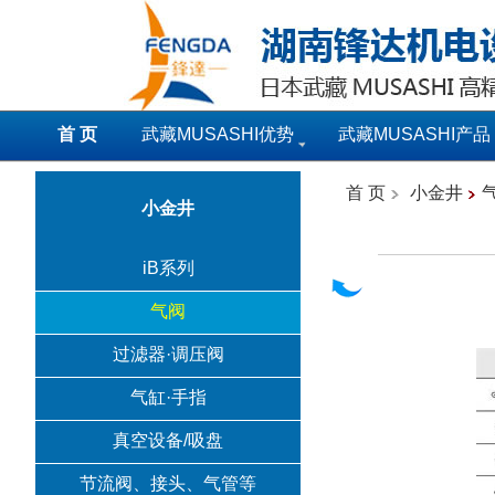
首 页
武藏MUSASHI优势
武藏MUSASHI产品
首 页
小金井
小金井
iB系列
气阀
过滤器·调压阀
气缸·手指
真空设备/吸盘
节流阀、接头、气管等