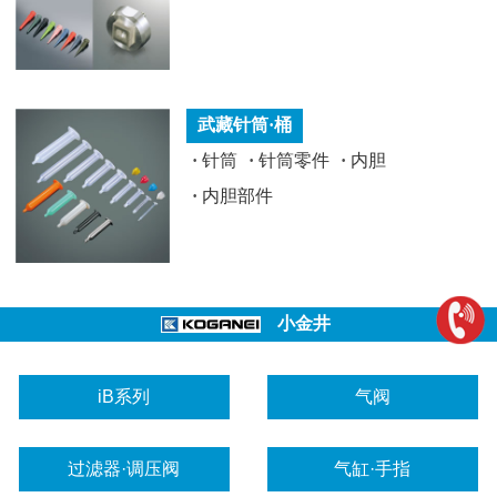
武藏针筒·桶
·
针筒
·
针筒零件
·
内胆
·
内胆部件
小金井
iB系列
气阀
过滤器·调压阀
气缸·手指