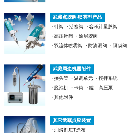
武藏点胶阀·喷雾型产品
·
针阀
·
活塞阀
·
容积计量胶阀
·
高压针阀
·
涂层胶阀
·
双流体喷雾阀
·
防滴漏阀
·
隔膜阀
武藏周边机器附件
·
接头管
·
温调单元
·
搅拌系统
·
脱泡机
·
卡筒
·
罐、高压泵
·
其他附件
其它武藏点胶装置
·
润滑剂JET涂布