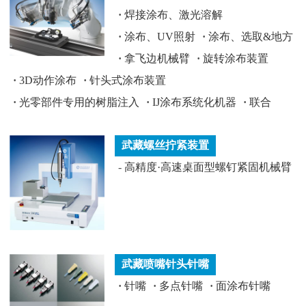
·
焊接涂布、激光溶解
·
涂布、UV照射
·
涂布、选取&地方
·
拿飞边机械臂
·
旋转涂布装置
·
3D动作涂布
·
针头式涂布装置
·
光零部件专用的树脂注入
·
IJ涂布系统化机器
·
联合
武藏螺丝拧紧装置
-
高精度·高速桌面型螺钉紧固机械臂
武藏喷嘴针头针嘴
·
针嘴
·
多点针嘴
·
面涂布针嘴