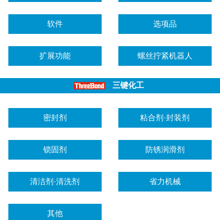
软件
选项品
扩展功能
螺丝拧紧机器人
三键化工
密封剂
粘合剂·封装剂
锁固剂
防锈润滑剂
清洁剂·清洗剂
省力机械
其他