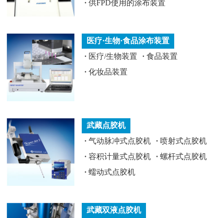
·
供FPD使用的涂布装置
医疗·生物·食品涂布装置
·
医疗/生物装置
·
食品装置
·
化妆品装置
武藏点胶机
·
气动脉冲式点胶机
·
喷射式点胶机
·
容积计量式点胶机
·
螺杆式点胶机
·
蠕动式点胶机
武藏双液点胶机