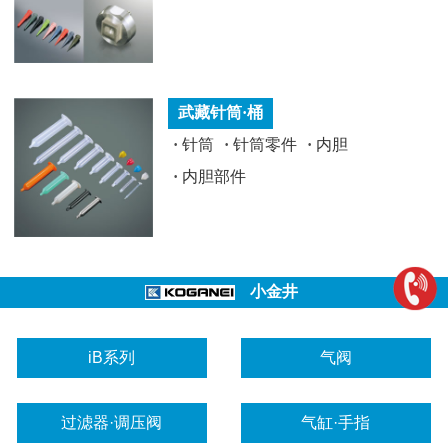
武藏针筒·桶
·
针筒
·
针筒零件
·
内胆
·
内胆部件
小金井
iB系列
气阀
过滤器·调压阀
气缸·手指