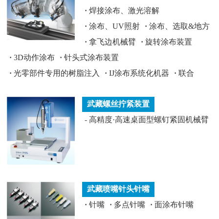
·
焊接涂布、激光溶解
·
涂布、UV照射
·
涂布、选取&地方
·
拿飞边机械臂
·
旋转涂布装置
·
3D动作涂布
·
针头式涂布装置
·
光零部件专用的树脂注入
·
IJ涂布系统化机器
·
联合
武藏螺丝拧紧装置
-
高精度·高速桌面型螺钉紧固机械臂
武藏喷嘴针头针嘴
·
针嘴
·
多点针嘴
·
面涂布针嘴