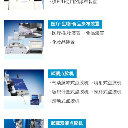
·
供FPD使用的涂布装置
医疗·生物·食品涂布装置
·
医疗/生物装置
·
食品装置
·
化妆品装置
武藏点胶机
·
气动脉冲式点胶机
·
喷射式点胶机
·
容积计量式点胶机
·
螺杆式点胶机
·
蠕动式点胶机
武藏双液点胶机