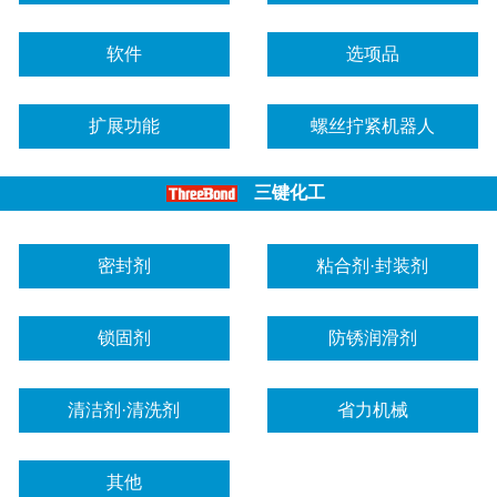
软件
选项品
扩展功能
螺丝拧紧机器人
三键化工
密封剂
粘合剂·封装剂
锁固剂
防锈润滑剂
清洁剂·清洗剂
省力机械
其他