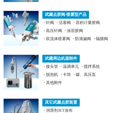
武藏点胶阀·喷雾型产品
·
针阀
·
活塞阀
·
容积计量胶阀
·
高压针阀
·
涂层胶阀
·
双流体喷雾阀
·
防滴漏阀
·
隔膜阀
武藏周边机器附件
·
接头管
·
温调单元
·
搅拌系统
·
脱泡机
·
卡筒
·
罐、高压泵
·
其他附件
其它武藏点胶装置
·
润滑剂JET涂布