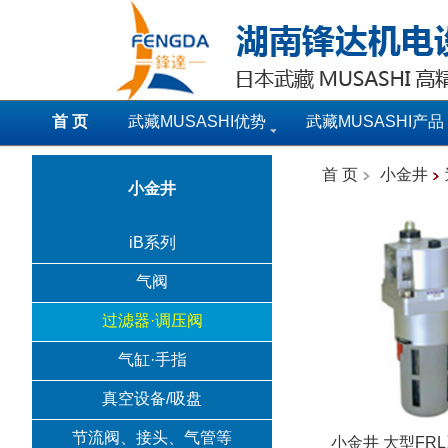
首 页
武藏MUSASHI优势
武藏MUSASHI产品
首 页
小金井
小金井
iB系列
气阀
过滤器·调压阀
气缸·手指
真空设备/吸盘
节流阀、接头、气管等
小金井 大型FR