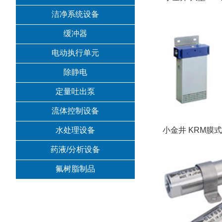
洁净系统设备
缓冲器
电动执行单元
除静电
定量吐出泵
流体控制设备
水处理设备
小金井 KRM膜
药液/分析设备
氟树脂制品